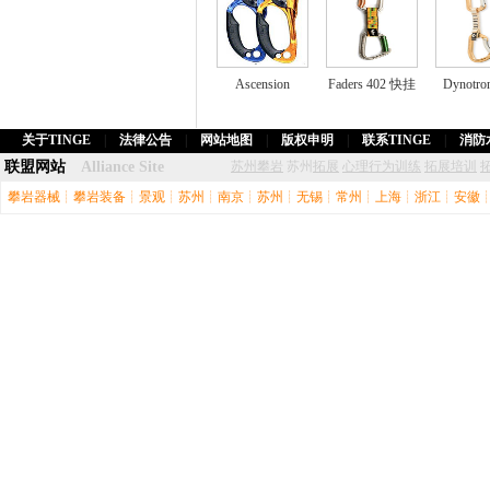
Ascension
Faders 402 快挂
Dynotr
关于TINGE
|
法律公告
|
网站地图
|
版权申明
|
联系TINGE
|
消防
联盟网站
Alliance Site
苏州攀岩
苏州
拓展
心理行为训练
拓展培训
攀岩器械
┊
攀岩装备
┊
景观
┊
苏州
┊
南京
┊
苏州
┊
无锡
┊
常州
┊
上海
┊
浙江
┊
安徽