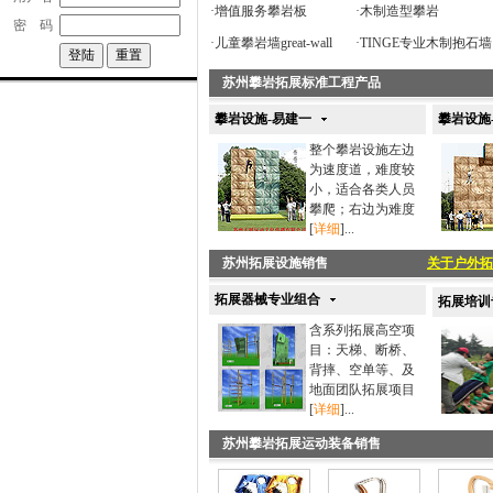
·
增值服务攀岩板
·
木制造型攀岩
密 码
·
儿童攀岩墙great-wall
·
TINGE专业木制抱石墙
苏州攀岩拓展标准工程产品
攀岩设施-易建一
攀岩设施
整个攀岩设施左边
为速度道，难度较
小，适合各类人员
攀爬；右边为难度
[
详细
]...
苏州拓展设施销售
关于户外拓
拓展器械专业组合
拓展培训
含系列拓展高空项
目：天梯、断桥、
背摔、空单等、及
地面团队拓展项目
[
详细
]...
苏州攀岩拓展运动装备销售