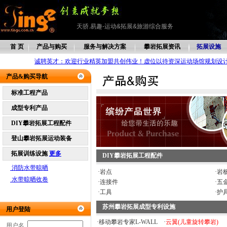
天骄.易趣-运动&拓展&旅游综合服务
首 页
产品与购买
服务与解决方案
攀岩拓展资讯
拓展设施
诚聘英才：欢迎行业精英加盟共创伟业！虚位以待资深运动场馆规划设
产品&购买导航
标准工程产品
成型专利产品
DIY攀岩拓展工程配件
登山攀岩拓展运动装备
拓展训练设施
更多
DIY攀岩拓展工程配件
消防水带晾晒
·
岩点
·
岩
水带晾晒收卷
·
连接件
·
五
·
工具
·
护
苏州攀岩拓展成型专利设施
用户登陆
·
移动攀岩专家L-WALL
·
云翼(儿童旋转攀岩)
用户名