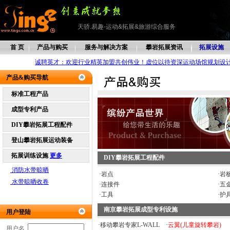
天骄.易趣-运动&拓展&旅游综合服务
首 页
产品与购买
服务与解决方案
攀岩拓展资讯
拓展设施
诚聘英才：欢迎行业精英加盟共创伟业！虚位以待资深运动场馆规划设
产品&购买导航
标准工程产品
成型专利产品
DIY攀岩拓展工程配件
登山攀岩拓展运动装备
拓展训练设施
更多
DIY攀岩拓展工程配件
消防水带晾晒
·
岩点
·
岩
水带晾晒收卷
·
连接件
·
五
·
工具
·
护
南京攀岩拓展成型专利设施
用户登陆
·
移动攀岩专家L-WALL
·
云翼(儿童旋转攀岩)
用户名