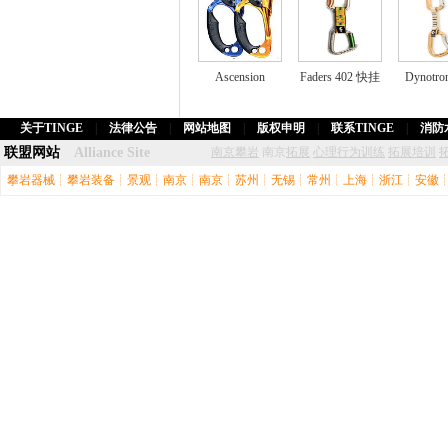
Ascension
Faders 402 快挂
Dynotr
关于TINGE
|
法律公告
|
网站地图
|
版权申明
|
联系TINGE
|
消防
联盟网站
Alliance Site
南京攀岩
南京
拓展
心理行为训练
拓展培训
攀岩器械
┊
攀岩装备
┊
景观
┊
南京
┊
南京
┊
苏州
┊
无锡
┊
常州
┊
上海
┊
浙江
┊
安徽