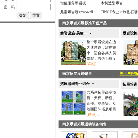
·
增值服务攀岩板
·
木制造型攀岩
密 码
·
儿童攀岩墙great-wall
·
TINGE专业木制抱石墙
南京攀岩拓展标准工程产品
攀岩设施-易建一
攀岩设施
整个攀岩设施左边
为速度道，难度较
小，适合各类人员
攀爬；右边为难度
[
详细
]...
南京拓展设施销售
关于户外拓
拓展器械专业组合
拓展培训
含系列拓展高空项
目：天梯、断桥、
背摔、空单等、及
地面团队拓展项目
[
详细
]...
南京攀岩拓展运动装备销售