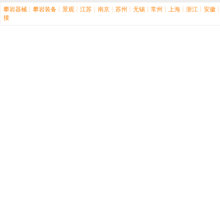
攀岩器械
┊
攀岩装备
┊
景观
┊
江苏
┊
南京
┊
苏州
┊
无锡
┊
常州
┊
上海
┊
浙江
┊
安徽
接