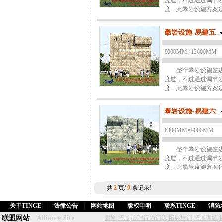
度道，不过通过调节
度。此攀岩设施方案
攀岩设施-易建五
9000MM×12600MM
整个攀岩设施左边为
度道，不过通过调节
度。此攀岩设施方案
攀岩设施-易建六
6300MM×9000MM
整个攀岩设施左边为
度道，不过通过调节
度。此攀岩设施方案
共
2
页/
9
条记录!
关于TINGE
|
法律公告
|
网站地图
|
版权申明
|
联系TINGE
|
消防
联盟网站
Alliance Site
攀岩
拓展
心理行为训练
拓展培训
拓展训练