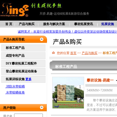
天骄.易趣-运动&拓展&旅游综合服务
首 页
产品与购买
服务与解决方案
攀岩拓展资讯
拓展设施
诚聘英才：欢迎行业精英加盟共创伟业！虚位以待资深运动场馆规划设
产品&购买导航
标准工程产品
您的位置:
首页
>>
产品与购买
>>
标准工程
成型专利产品
DIY攀岩拓展工程配件
标准工程产品
登山攀岩拓展运动装备
拓展训练设施
更多
攀岩设施-易建一
消防水带晾晒
5400MM×7200MM
水带晾晒收卷
整个攀岩设施左边为
度道，不过可以通过
用户登陆
此方案适用于旅游区
用户名