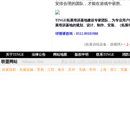
安排合理的团队，才能在游戏中获胜。
TINGE拓展培训基地建设专家团队，为专业用
展培训基地的规划、设计、制作、安装、（拓展
详情请咨询：0512-89181988
(拓展训练设备：滚桶球)
<<
关于TINGE
|
法律公告
|
网站地图
|
版权申明
|
联系TINGE
|
消防
联盟网站
Alliance Site
攀岩
拓展
心理行为训练
拓展培训
拓展训练
拓展器材
┊
拓展设施
┊
景观
┊
江苏
┊
南京
┊
苏州
┊
无锡
┊
常州
┊
上海
┊
浙江
┊
安徽