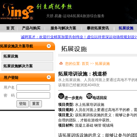
天骄.易趣-运动&拓展&旅游综合服务
首 页
产品与购买
服务与解决方案
攀岩拓展资讯
拓展设施
诚聘英才：欢迎行业精英加盟共创伟业！虚位以待资深运动场馆规划设
拓展设施及方案导航
拓展设施
您的位置:
首页
>>
拓展设施
拓展设施解决方案
拓展培训设施：栈道桥
用户登陆
水上拓展设施、人员在河面上要通过高地不平的
该项目已经被浏览4049次
用户名
密 码
进一步意向
电话回应
项目类型:
水上拓展培训设施
项目规则:
人员在河面上要通过高地不平的桥，
项目意义:
该拓展训练设施的意义：能够让参与的
合理的团队，才能在游戏中获胜。
项目材料:
混凝土基础 钢管 呢绒绳
该拓展训练设施的意义：能够让参与的团