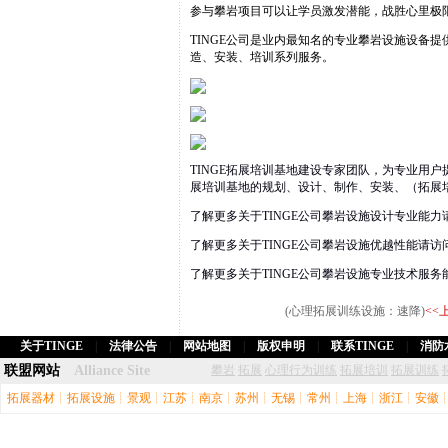
参与攀岩项目可以让学员激发潜能，战胜心里极
TINGE公司是业内最知名的专业攀岩设施设备
造、安装、培训系列服务。
TINGE拓展培训基地建设专家团队，为专业用
展培训基地的规划、设计、制作、安装、（拓展
了解更多关于TINGE公司攀岩设施设计专业能力
了解更多关于TINGE公司攀岩设施优越性能请访
了解更多关于TINGE公司攀岩设施专业技术服务
(心理拓展训练设施：速降)
<<
关于TINGE
|
法律公告
|
网站地图
|
版权申明
|
联系TINGE
|
消防
联盟网站
Alliance Site
攀岩
拓展
心理行为训练
拓展培训
拓展训练
拓展器材
┊
拓展设施
┊
景观
┊
江苏
┊
南京
┊
苏州
┊
无锡
┊
常州
┊
上海
┊
浙江
┊
安徽