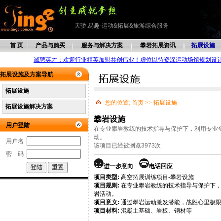
天骄.易趣-运动&拓展&旅游综合服务
首 页
产品与购买
服务与解决方案
攀岩拓展资讯
拓展设施
诚聘英才：欢迎行业精英加盟共创伟业！虚位以待资深运动场馆规划设
拓展设施及方案导航
拓展设施
您的位置:
首页
>>
拓展设施
拓展设施解决方案
攀岩设施
用户登陆
在专业攀岩教练的技术指导与保护下，利用专业
动。
用户名
该项目已经被浏览3973次
密 码
进一步意向
电话回应
项目类型:
高空拓展训练项目-攀岩设施
项目规则:
在专业攀岩教练的技术指导与保护下，
岩活动。
项目意义:
通过攀岩运动激发潜能，战胜心里极限
项目材料:
混凝土基础、岩板、钢材等